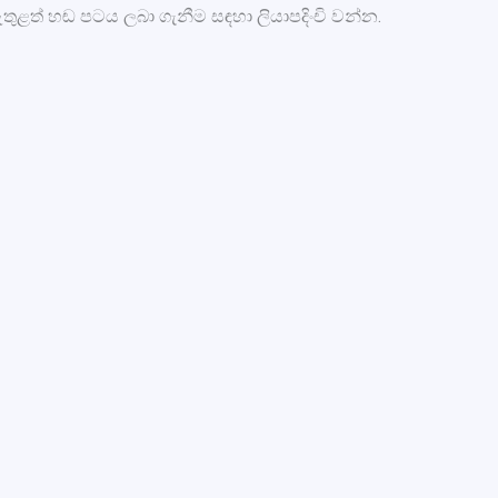
තුළත් හඬ පටය ලබා ගැනීම සඳහා ලියාපදිංචි වන්න.