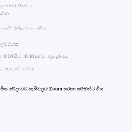
සුම් කර තිබෙන
වන්න.
ිලාමණි ගිනිගේ මහත්මිය
ාල්වරියක්
 8.00 සිට 10.00 දක්වා පැවැත් වේ.
ට සහභාගි වන්න.
ියමිත වේලාවට සැසිවලට Zoom හරහා සම්බන්ධ විය