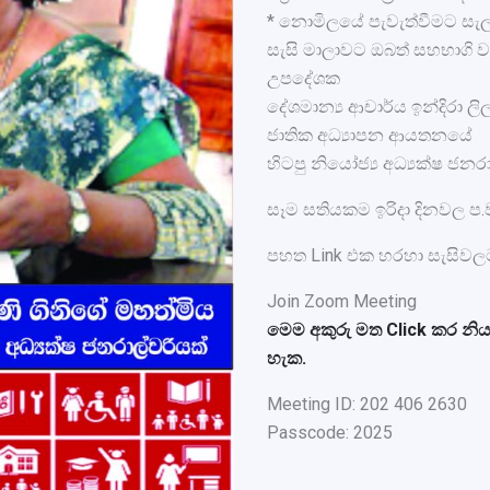
* නොමිලයේ පැවැත්වීමට සැල
සැසි මාලාවට ඔබත් සහභාගි 
උපදේශක
දේශමාන්‍ය ආචාර්ය ඉන්දිරා ල
ජාතික අධ්‍යාපන ආයතනයේ
හිටපු නියෝජ්‍ය අධ්‍යක්ෂ ජනර
සෑම සතියකම ඉරිදා දිනවල ප.ව.
පහත Link එක හරහා සැසිවල
Join Zoom Meeting
මෙම අකුරු මත Click කර න
හැක.
Meeting ID: 202 406 2630
Passcode: 2025