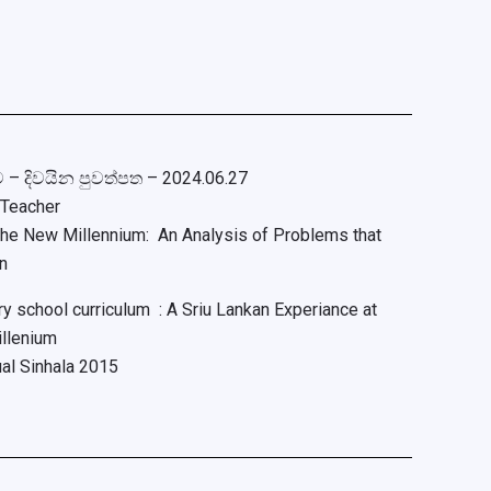
 – දිවයින පුවත්පත – 2024.06.27
e Teacher
 the New Millennium:
An Analysis of Problems that
on
 school curriculum : A Sriu Lankan Experiance at
llenium
al Sinhala 2015