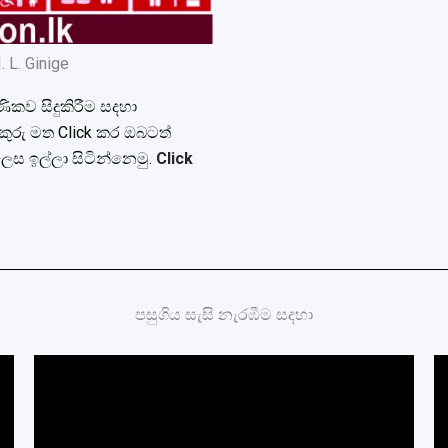
. L. Ginige
ණිකව සිදුකිරීම සදහා
ුරු මත Click කර ඔබටත්
ස ඉල්ලා සිටින්නෙමු.
Click
පසුගිය සැසි නැරඹීම සදහා