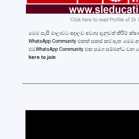
Click here to read Profile of Dr. I
මෙම සැසි මාලාවට අදාලව අවශ්‍ය දැනුවත් කිරීම් ක්ෂ
WhatsApp Community එකක් සකස් කර ඇත. මෙම අක
එමWhatsApp Community එක සමග සම්බන්ධ වන ලෙ
here to join