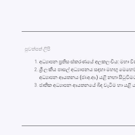
පුවත්පත් ලිපි
අධ්‍යාපන ප්‍රතිසංස්කරණයේ අලකලංචිය: මහා 
ශ්‍රී ලංකීය පාසල් අධ්‍යාපනය සඳහා මහඟු මෙහ
අධ්‍යාපන ආයතනය (ජා.අ.ආ.) යළි නඟා සිටුවීම
ජාතික අධ්‍යාපන ආයතනයේ බිඳ වැටීම හා යළ