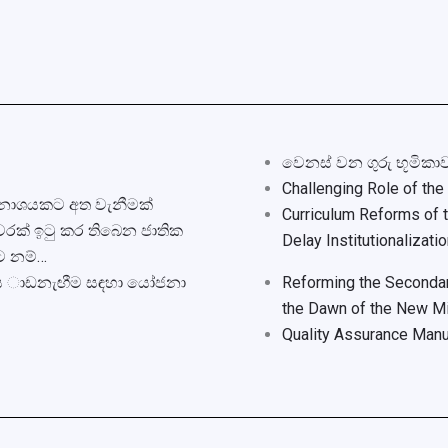
වෙනස් වන ගුරු භූමිකාව
Challenging Role of th
විනාශයකට අත වැනීමක්
Curriculum Reforms of
ෙවරක් ඉටු කර තිබෙන ජාතික
Delay Institutionalizati
ට නම්…
ි ය ාඩනැඟීම සඳහා යෝජනා
Reforming the Secondary
the Dawn of the New Mi
Quality Assurance Manu