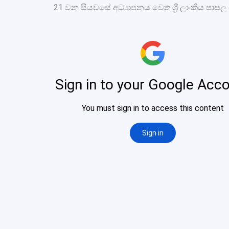
21 වන සියවසේ අධ්‍යාපනය වෙත ශ්‍රී ලාංකීය පාස