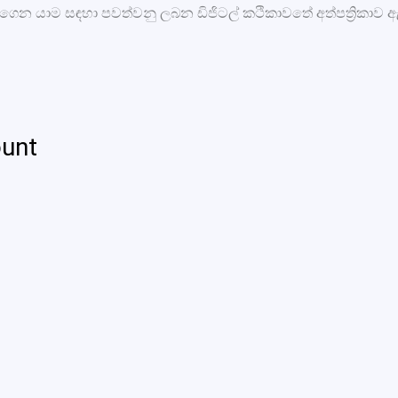
ල ගෙන යාම සඳහා පවත්වනු ලබන ඩිජිටල් කථිකාවතේ අත්පත්‍රිකාව ඇ