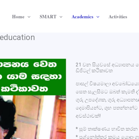
Home
SMART
Academics
Activities
 education
21 වන සියවසේ අධ්‍යාපනය වෙත
ඩිජිටල් කථිකාවත
පාසල් විෂයමාලා අවබෝධයෙන් යු
සෙත සැලසිමට ඔබත් කැමති ද?
ගුරු උපදේශක, ගුරු අධ්‍යාපනඥ
දෙමාපියන්ට, ශුභ පතන්නන්
අවස්ථාවක්!
* සූම් තාක්ෂණය භාවිත කරන 
* ප්‍රශ්නෝත්තර ක්‍රමය යොදා ග