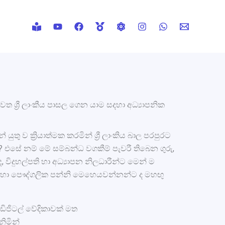
 ශ්‍රී ලාංකීය පාසල ගෙන යාම සදහා අධ්‍යාපනික
තු ව ක්‍රියාත්මක කරමින් ශ්‍රී ලාංකිය බාල පරපුරට
 එසේ නම් මේ සම්බන්ධ වගකීම් පැවරී තිබෙන ගුරු,
, විදුහල්පති හා අධ්‍යාපන නිලධාරීන්ට මෙන් ම
ට හා පෞද්ගලික පන්නි මෙහෙයවන්නන්ට ද මහඟු
ඩිජිටල් වේදිකාවක් මත
නිමින්