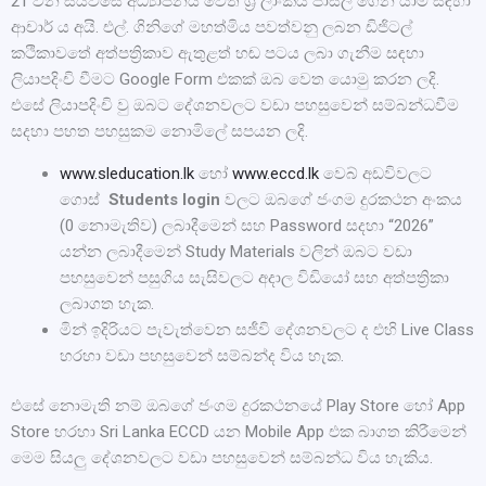
21 වන සියවසේ අධ්‍යාපනය වෙත ශ්‍රී ලාංකීය පාසල ගෙන යාම සඳහා
ආචාර් ය අයි. එල්. ගිනිගේ මහත්මිය
පවත්වනු ලබන ඩිජිටල්
කථිකාවතේ අත්පත්‍රිකාව ඇතුළත් හඬ පටය ලබා ගැනීම සඳහා
ලියාපදිංචි වීමට Google Form එකක් ඔබ වෙත යොමු කරන ලදි.
එසේ ලියාපදිංචි වු ඔබට දේශනවලට වඩා පහසුවෙන් සම්බන්ධවීම
සදහා පහත පහසුකම නොමිලේ සපයන ලදි.
www.sleducation.lk
හෝ
www.eccd.lk
වෙබ් අඩවිවලට
ගොස්
Students login
වලට ඔබගේ ජංගම දුරකථන අංකය
(0 නොමැතිව) ලබාදීමෙන් සහ Password සදහා “2026”
යන්න ලබාදීමෙන් Study Materials වලින් ඔබට වඩා
පහසුවෙන් පසුගිය සැසිවලට අදාල විඩියෝ සහ අත්පත්‍රිකා
ලබාගත හැක.
මින් ඉදිරියට පැවැත්වෙන සජීවි දේශනවලට ද එහි Live Class
හරහා වඩා පහසුවෙන් සම්බන්ද විය හැක.
එසේ නොමැති නම් ඔබගේ ජංගම දුරකථනයේ Play Store හෝ App
Store හරහා Sri Lanka ECCD යන Mobile App එක බාගත කිරීමෙන්
මෙම සියලු දේශනවලට වඩා පහසුවෙන් සම්බන්ධ විය හැකිය.