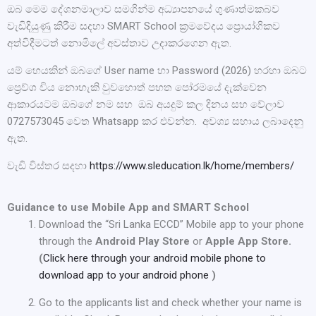
ඔබ මෙම දේශනමාලාව සමගින්ම අධ්‍යාපනයේ ගුණාත්මකබව
වැඩිදියුණු කිරීම සදහා SMART School ක්‍රමවේදය ප්‍රාෙයා්ගිකව
අත්විදීමටත් නොමිලේ අවස්තාව උදාකරගෙන ඇත.
යම් හෙයකින් ඔබගේ User name හා Password (2026) හරහා ඔබට
ප්‍රෙව්ශ විය නොහැකි වුවහොත් පහත පෝරමයේ දැක්වෙන
ආකාරයටම ඔබගේ නම සහ ඔබ අයදුම් කල දිනය සහ වේලාව
0727573045 වෙත Whatsapp කර එවන්න. අවශ්‍ය සහාය ලබාදෙනු
ඇත.
වැඩි විස්තර සදහා
https://www.sleducation.lk/home/members/
Guidance to use Mobile App and SMART School
Download the “Sri Lanka ECCD” Mobile app to your phone
through the
Android Play Store
or
Apple App Store.
(
Click here through your android mobile phone to
download app to your android phone
)
Go to the applicants list and check whether your name is